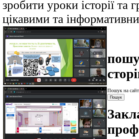
зробити уроки історії та 
цікавими та інформативн
пошу
сторі
Пошук на сайт
Закл
проф