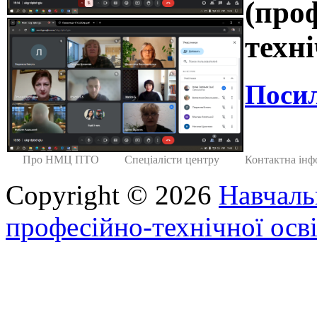
(про
техн
Посил
Про НМЦ ПТО
Спеціалісти центру
Контактна інф
Copyright © 2026
Навчаль
професійно-технічної осві