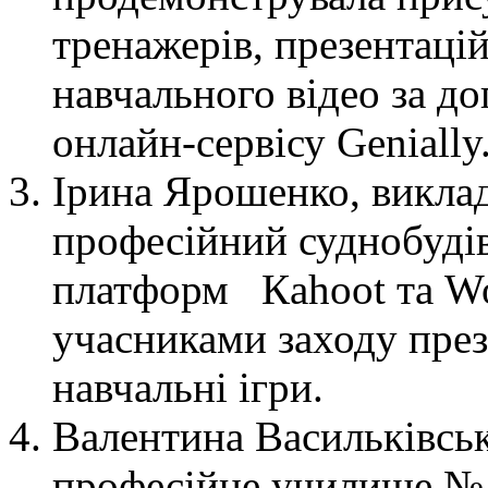
тренажерів, презентацій
навчального відео за д
онлайн-сервісу Genially
Ірина Ярошенко, викла
професійний суднобуді
платформ Кahoot та Wo
учасниками заходу презе
навчальні ігри.
Валентина Васильківсь
професійне училище № 