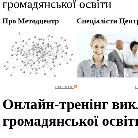
громадянської освіти
Про Методцентр
Спеціалісти Цент
перейти
п
Онлайн-тренінг викл
громадянської освіт