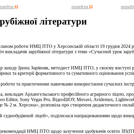
ерейти
перейти
перей
рубіжної літератури
ном роботи НМЦ ПТО у Херсонській області 19 грудня 2024 ро
річ викладачів зарубіжної літератури з теми «Сучасний урок зару
оду Ірина Зарівняк, методист НМЦ ПТО, у своєму виступі роз
убрики та критерії формативного та сумативного оцінювання успі
ти та практичними навичками використання сучасних інструм
на, викладач Архангельського професійного аграрного ліцею, пр
o Editor, Sony Vegas Pro, ВідеоШОУ, Movavi, Avidemux, Lightwork
№ 2 м. Херсона», розповіла про створення дидактичного онлайн
й суднобудівний ліцей», поділилася напрацюваннями щодо вико
комендації НМЦ ПТО щодо залучення здобувачів освіти ЗП(ПТ)