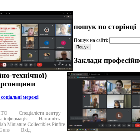
пошук по сторінці
Пошук на сайті:
Заклади професійн
йно-технічної)
ерсонщини
соціальні мережі
ПТО
Спеціалісти центру
а інформація
Напишіть
ah Miniature Collectibles Pinfire
Guns
Вхід