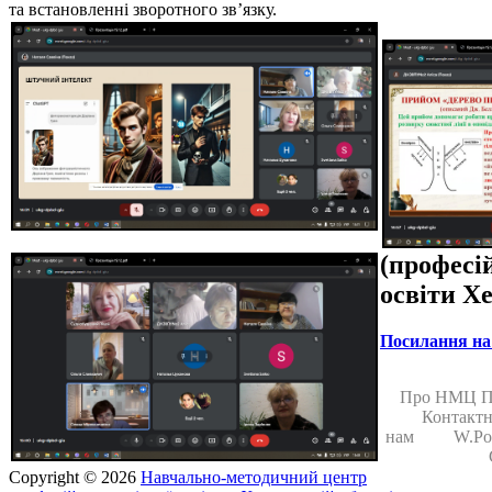
та встановленні зворотного зв’язку.
(професі
освіти Х
Посилання на 
Про НМЦ 
Контактн
нам
W.Pol
Copyright © 2026
Навчально-методичний центр