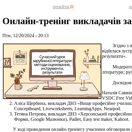
перейти
п
Онлайн-тренінг викладачів за
Птн, 12/20/2024 - 20:13
Згідно з пла
відбулася зуст
результати».
Модератор зах
літератури; р
Досвідом робо
Наталія Савві
VSDC Free Vide
Аліса Щербина, викладач ДНЗ «Вище професійне училище 
Сonceptboard, Liveworksheets, LearningApps, Nearpod.
Тетяна Петрова, викладач ДНЗ «Херсонський професійни
Форми, Google Малюнки), Padlet, Easy test maker, Kahoot.
У ході проведення онлайн-тренінгу учасники обговорили ре