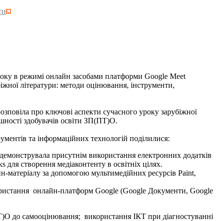
ти
ку в режимі онлайн засобами платформи Google Meet
біжної літератури: методи оцінювання, інструменти,
повіла про ключові аспекти сучасного уроку зарубіжної
шності здобувачів освіти ЗП(ПТ)О.
ентів та інформаційних технологій поділилися:
одемонструвала присутнім використання електронних додатків
s для створення медіаконтенту в освітніх цілях.
-матеріалу за допомогою мультимедійних ресурсів Paint,
ристання онлайн-платформ Google (Google Документи, Google
О до самооцінювання; використання ІКТ при діагностуванні