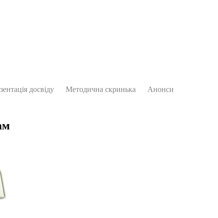
зентація досвіду
Методична скринька
Анонси
ам