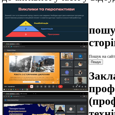
пошу
сторі
Пошук на сайт
Закл
проф
(про
техні