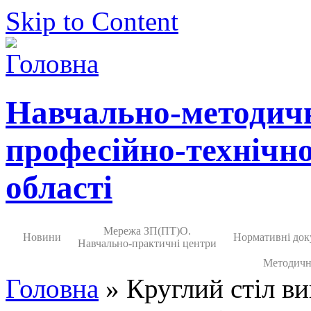
Skip to Content
Навчально-методич
професійно-технічно
області
Мережа ЗП(ПТ)О.
Новини
Нормативні док
Навчально-практичні центри
Методичн
Головна
» Круглий стіл вик