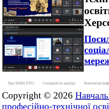
освіт
Херс
Поси
соціа
мереж
Про НМЦ ПТО
Спеціалісти центру
Контактна інф
Copyright © 2026
Навчаль
професійно-технічної осві