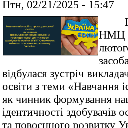
Птн, 02/21/2025 - 15:47
На в
НМЦ П
лютог
засоб
відбулася зустріч викладач
освіти з теми «Навчання і
як чинник формування нац
ідентичності здобувачів 
та повоєнного розвитку У