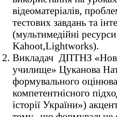
відеоматеріалів, пробл
тестових завдань та ін
(мультимедійні ресурси 
Kahoot,Lightworks).
Викладач ДПТНЗ «Ново
училище» Цуканова Нат
формувального оцінюва
компетентнісного підхо
історії України») акцен
тому, що формувальне 