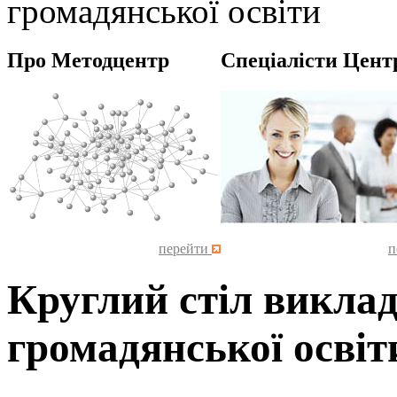
громадянської освіти
Про Методцентр
Спеціалісти Цент
перейти
п
Круглий стіл виклада
громадянської освіт