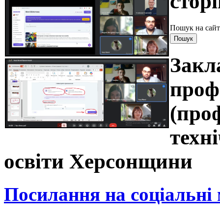
сторі
Пошук на сайт
Закл
проф
(про
техні
освіти Херсонщини
Посилання на соціальні