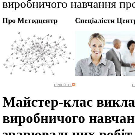
виробничого навчання про
Про Методцентр
Спеціалісти Цент
перейти
п
Майстер-клас викла
виробничого навчан
зварювальних робіт