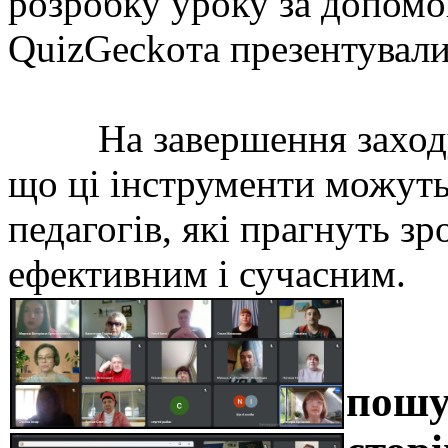
розробку уроку за допом
QuizGeckoта презентували
На завершення заходу п
що ці інструменти можут
педагогів, які прагнуть з
ефективним і сучасним.
пошу