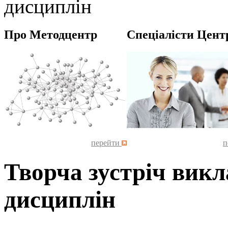
дисциплін
Про Методцентр
Спеціалісти Цент
перейти
п
Творча зустріч вик
дисциплін