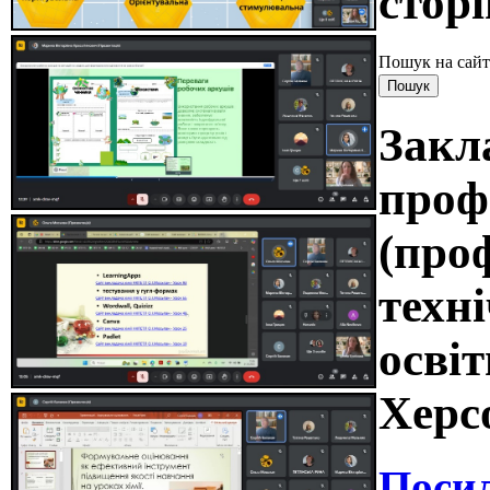
сторі
Пошук на сайт
Закл
проф
(про
техні
освіт
Херс
Поси