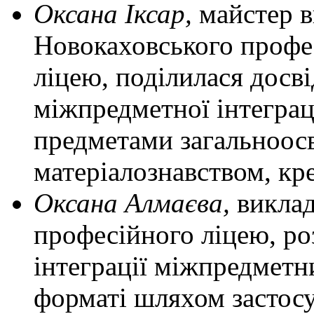
Оксана Іксар,
майстер 
Новокаховського профе
ліцею, поділилася досв
міжпредметної інтеграц
предметами загальноосв
матеріалознавством, кр
Оксана Алмаєва,
викла
професійного ліцею, ро
інтеграції міжпредметн
форматі шляхом застосу