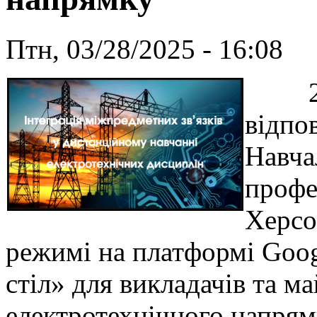
Птн, 03/28/2025 - 16:08
25 б
відпо
Навча
профе
Херсо
режимі на платформі Goog
стіл» для викладачів та м
електротехнічного напрям