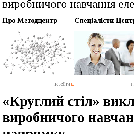
виробничого навчання ел
Про Методцентр
Спеціалісти Цент
перейти
п
«Круглий стіл» викл
виробничого навчан
напрямку