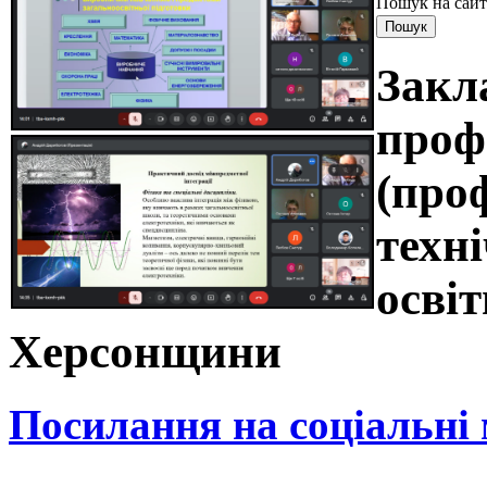
Пошук на сайт
Закл
проф
(про
техні
освіт
Херсонщини
Посилання на соціальні