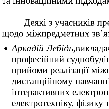
та інноваційними підхода
Деякі з учасників пред
щодо міжпредметних зв’яз
Аркадій Лебідь,
виклада
професійний суднобуді
прийоми реалізації між
дистанційному навчанні
інтерактивних електро
електротехніку, фізику 