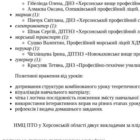
Гібелінда Олена, ДНЗ «Херсонське вище професійне
Алмаєва Оксана, Олешківський професійний ліцей.
зварник (1):
Пінчук Світлана, ДНЗ «Херсонський професійний с
електромонтер (1):
Шпак Сергій, ДПТНЗ «Херсонський професійний ліце
морський транспорт (1):
Сушко Валентин, Професійний морський ліцей Х
перукар (1):
Чігілінцева Ірина, ДПТНЗ «Новокаховське вище пр
гувернер (1):
Красуляк Тетяна, ДНЗ «Професійно-технічне учили
Позитивні враження від уроків:
дотримання структури комбінованого уроку теоретичного
візуалізація навчального матеріалу;
чітка і логічна послідовність пояснення змісту навчальн
використання інтерактивних вправ на різних етапах урок
рефлексія і видача домашнього завдання.
НМЦ ПТО у Херсонській області дякує викладачам за плідн