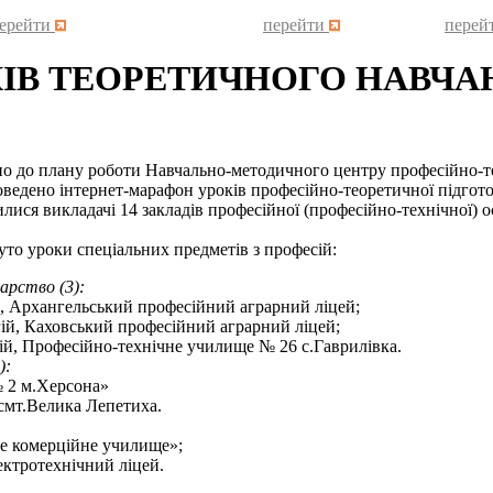
ерейти
перейти
перей
КІВ ТЕОРЕТИЧНОГО НАВЧА
 плану роботи Навчально-методичного центру професійно-техніч
оведено інтернет-марафон уроків професійно-теоретичної підгото
лися викладачі 14 закладів професійної (професійно-технічної) о
уроки спеціальних предметів з професій:
дарство (3):
, Архангельський професійний аграрний ліцей;
ій, Каховський професійний аграрний ліцей;
й, Професійно-технічне училище № 26 с.Гаврилівка.
):
 2 м.Херсона»
смт.Велика Лепетиха.
е комерційне училище»;
ктротехнічний ліцей.