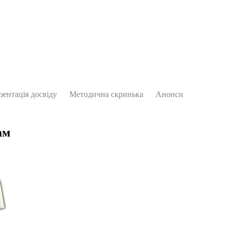
зентація досвіду
Методична скринька
Анонси
ам