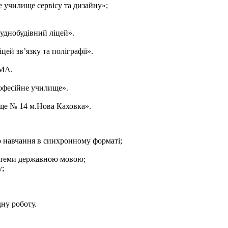
 училище сервісу та дизайну»;
уднобудівний ліцей».
й зв’язку та поліграфії».
ДМА.
офесійне училище».
ще № 14 м.Нова Каховка».
 навчання в синхронному форматі;
ої теми державною мовою;
у;
у роботу.