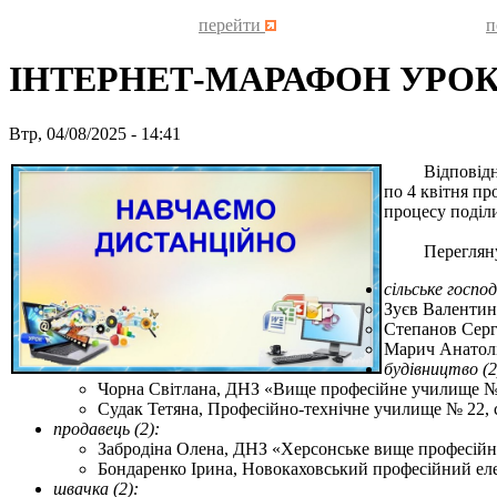
перейти
п
ІНТЕРНЕТ-МАРАФОН УРО
Втр, 04/08/2025 - 14:41
Відповідно до
по 4 квітня пр
процесу поділи
Переглянуто 
сільське госпо
Зуєв Валентин
Степанов Серг
Марич Анатолі
будівництво (2
Чорна Світлана, ДНЗ «Вище професійне училище №
Судак Тетяна, Професійно-технічне училище № 22, 
продавець (2):
Забродіна Олена, ДНЗ «Херсонське вище професійн
Бондаренко Ірина, Новокаховський професійний еле
швачка (2):