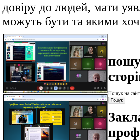
довіру до людей, мати уяв
можуть бути та якими хоч
пошу
сторі
Пошук на сайт
Закл
проф