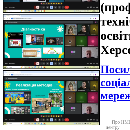
(про
техні
освіт
Херс
Поси
соціа
мереж
Про НМ
центру