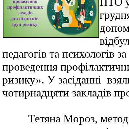
ПТО у
грудн
допом
відбу
педагогів та психологів за
проведення профілактичних
ризику». У засіданні взя
чотирнадцяти закладів пр
Тетяна Мороз, методис