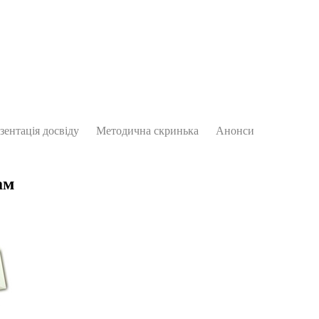
зентація досвіду
Методична скринька
Анонси
ам