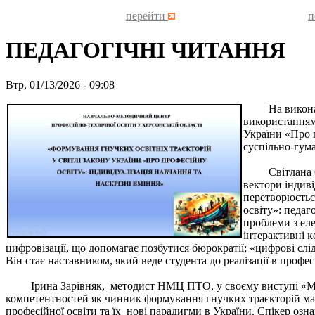
перейти
п
ПЕДАГОГІЧНІ ЧИТАННЯ
Втр, 01/13/2026 - 09:08
На виконання 
використанням 
України «Про п
суспільно-гум
Світлана Сась
вектори індиві
перетворюєтьс
освіту»: педаг
проблеми з еле
інтерактивні к
цифровізації, що допомагає позбутися бюрократії; «цифрові сл
Він стає наставником, який веде студента до реалізації в професі
Ірина Зарівняк, методист НМЦ ПТО, у своєму виступі «Модерн
компетентностей як чинник формування гнучких траєкторій майб
професійної освіти та їх нові парадигми в України. Спікер озна