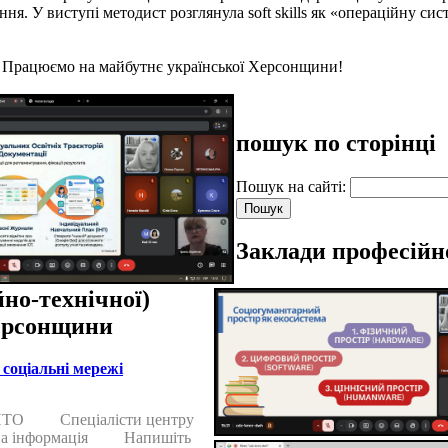
ення. У виступі методист розглянула soft skills як «операційну 
! Працюємо на майбутнє української Херсонщини!
пошук по сторінці
Пошук на сайті:
Заклади професійн
йно-технічної)
ерсонщини
соціальні мережі
ПТО
Спеціалісти центру
а інформація
Напишіть