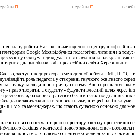
ерейти
перейти
перей
плану роботи Навчально-методичного центру професійно-техніч
платформи Google Meet відбулися педагогічні читання на тему: 
рофесійну освіту»: індивідуалізація навчання та наскрізні вміння
анітарних дисциплінзакладів професійної освіти Херсонщини.
ко, заступник директора з методичної роботи НМЦ ПТО, з тем
дуалізації та роль педагога у створенні гнучкого освітнього сер
я на гнучку та людиноцентричну систему. Вона проаналізувала м
огу - право творити, а студенту - будувати власний шлях через інди
ктроенергією, базовою стратегією безпеки стає поєднання синхр
ейси дозволяють залишатися в освітньому процесі навіть за умов
іди» в LMS та месенджерах, що стають сучасною основою для мон
ї.
ізація соціогуманітарного простору закладу професійної освіт
утнього фахівця у контексті нового законодавства» розповіла пр
йомила присутніх із цілісною стратегією модернізації сучасної пр