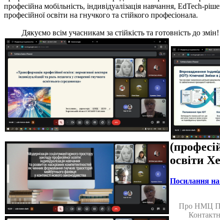
професійна мобільність, індивідуалізація навчання, EdTech-ріш
професійної освіти на гнучкого та стійкого професіонала.
Дякуємо всім учасникам за стійкість та готовність до змін
(професі
освіти Х
Посилання на 
Про НМЦ 
Контактн