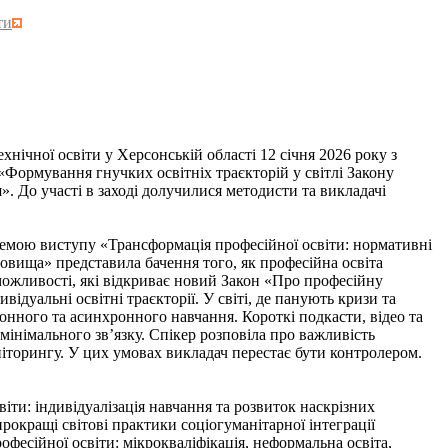
ти
ної освіти у Херсонській області 12 січня 2026 року з
«Формування гнучких освітніх траєкторій у світлі Закону
». До участі в заході долучилися методисти та викладачі
ою виступу «Трансформація професійної освіти: нормативні
едовища» представила бачення того, як професійна освіта
ожливості, які відкриває новий Закон «Про професійну
відуальні освітні траєкторії. У світі, де панують кризи та
онного та асинхронного навчання. Короткі подкасти, відео та
 мінімального зв’язку. Спікер розповіла про важливість
іторингу. У цих умовах викладач перестає бути контролером.
и: індивідуалізація навчання та розвиток наскрізних
окращі світові практики соціогуманітарної інтеграції
офесійної освіти: мікрокваліфікація, неформальна освіта,