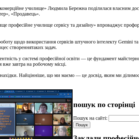
ерційне училище» Людмила Бережна поділилася власним досві
итер», «Продавець».
професійне училище сервісу та дизайну» впроваджує профоріє
у щодо використання сервісів штучного інтелекту Gemini та C
цес створеннятаких задач.
сть у системі професійної освіти — це фундамент майстерност
 вже завтра на робочому місці.
хідки. Найцінніше, що ми маємо — це досвід, яким ми ділимос
пошук по сторінці
Пошук на сайті:
Заклади професійн