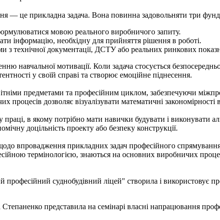
— це прикладна задача. Вона повинна задовольняти три фунд
 формулюватися мовою реального виробничого запиту.
ати інформацію, необхідну для прийняття рішення в роботі.
ими з технічної документації, ДСТУ або реальних ринкових показ
навчальної мотивації. Коли задача стосується безпосередньо о
тентності у своїй справі та створює емоційне піднесення.
тніми предметами та професійним циклом, забезпечуючи міжпр
х процесів дозволяє візуалізувати математичні закономірності в
раці, в якому потрібно мати навички будувати і виконувати а
номічну доцільність проекту або безпеку конструкції.
впровадження прикладних задач професійного спрямування в у
есійною термінологією, знаються на основних виробничих процес
есійний суднобудівний ліцей" створила і використовує профес
ненко представила на семінарі власні напрацювання профорі