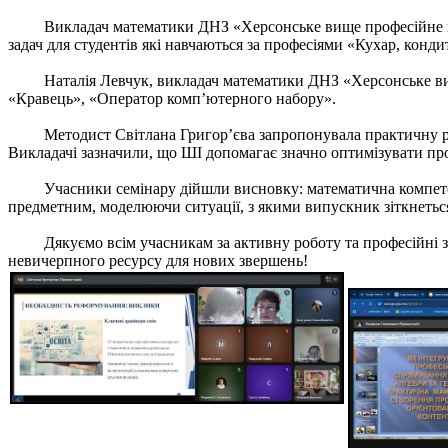
Викладач математики ДНЗ «Херсонське вище професійне ком
задач для студентів які навчаються за професіями «Кухар, конд
Наталія Левчук, викладач математики ДНЗ «Херсонське вище 
«Кравець», «Оператор комп’ютерного набору».
Методист Світлана Григор’єва запропонувала практичну робот
Викладачі зазначили, що ШІ допомагає значно оптимізувати про
Учасники семінару дійшли висновку: математична компетентні
предметним, моделюючи ситуації, з якими випускник зіткнеться
Дякуємо всім учасникам за активну роботу та професійні зна
невичерпного ресурсу для нових звершень!