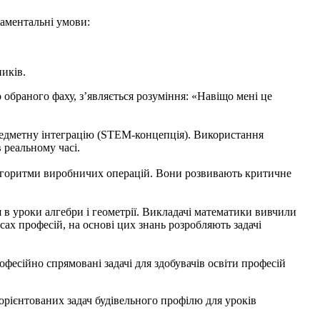
аментальні умови:
ників.
браного фаху, з’являється розуміння: «Навіщо мені це
едметну інтеграцію (STEM-концепція). Використання
 реальному часі.
лгоритми виробничих операцій. Вони розвивають критичне
роки алгебри і геометрії. Викладачі математики вивчили
ах професій, на основі цих знань розробляють задачі
ійно спрямовані задачі для здобувачів освіти професій
єнтованих задач будівельного профілю для уроків