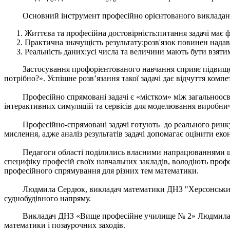
Основний інструмент професійно орієнтованого викладання 
Життєва та професійна достовірність:питання задачі має
Практична значущість результату:розв'язок повинен надав
Реальність даних:усі числа та величини мають бути взят
Застосування профорієнтованого навчання сприяє підвищенню 
потрібно?». Успішне розв’язання такої задачі дає відчуття компе
Професійно спрямовані задачі є «містком» між загальноосві
інтерактивних симуляцій та сервісів для моделювання виробничи
Професійно-спрямовані задачі готують до реального ринку п
мислення, адже аналіз результатів задачі допомагає оцінити еко
Педагоги області поділились власними напрацюваннями щодо 
специфіку професій своїх навчальних закладів, володіють проф
професійного спрямування для різних тем математики.
Людмила Сердюк, викладач математики ДНЗ "Херсонський проф
суднобудівного напряму.
Викладач ДНЗ «Вище професійне училище № 2» Людмила Степа
математики і позаурочних заходів.