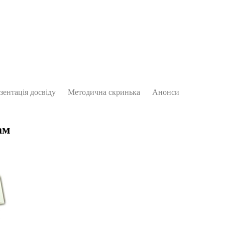
зентація досвіду
Методична скринька
Анонси
ам