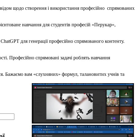
дом щодо створення і використання професійно спрямованих
нтоване навчання для студентів професій «Перукар»,
hatGPT для генерації професійно спрямованого контенту.
і. Професійно спрямовані задачі роблять навчання
я. Бажаємо вам «слухняних» формул, талановитих учнів та
ої