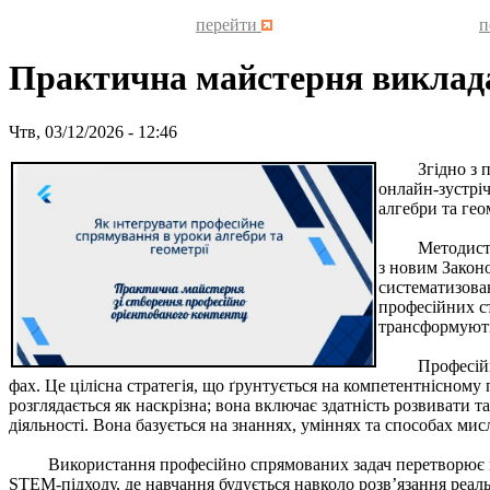
перейти
п
Практична майстерня виклад
Чтв, 03/12/2026 - 12:46
Згідно з план
онлайн-зустрі
алгебри та гео
Методист НМЦ 
з новим Законо
систематизован
професійних ст
трансформують
Професійно ор
фах. Це цілісна стратегія, що ґрунтується на компетентнісном
розглядається як наскрізна; вона включає здатність розвивати
діяльності. Вона базується на знаннях, уміннях та способах мисл
Використання професійно спрямованих задач перетворює мате
STEM-підходу, де навчання будується навколо розв’язання реал