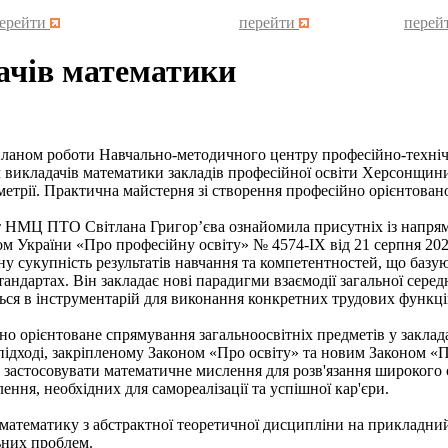
ерейти
перейти
перей
ачів математики
ом роботи Навчально-методичного центру професійно-технічної о
ч викладачів математики закладів професійної освіти Херсонщин
метрії. Практична майстерня зі створення професійно орієнтован
ПТО Світлана Григор’єва ознайомила присутніх із напрямами
м України «Про професійну освіту» № 4574-IX від 21 серпня 2025
у сукупність результатів навчання та компетентностей, що базую
андартах. Він закладає нові парадигми взаємодії загальної середн
ся в інструментарій для виконання конкретних трудових функці
ієнтоване спрямування загальноосвітніх предметів у заклада
у підході, закріпленому Законом «Про освіту» та новим Законом 
 та застосовувати математичне мислення для розв'язання широког
ення, необхідних для самореалізації та успішної кар'єри.
матику з абстрактної теоретичної дисципліни на прикладний 
ьних проблем.