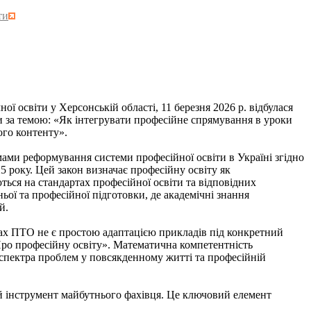
ти
світи у Херсонській області, 11 березня 2026 р. відбулася
и за темою: «Як інтегрувати професійне спрямування в уроки
ого контенту».
 реформування системи професійної освіти в Україні згідно
 року. Цей закон визначає професійну освіту як
ться на стандартах професійної освіти та відповідних
ьої та професійної підготовки, де академічні знання
й.
х ПТО не є простою адаптацією прикладів під конкретний
«Про професійну освіту». Математична компетентність
о спектра проблем у повсякденному житті та професійній
інструмент майбутнього фахівця. Це ключовий елемент