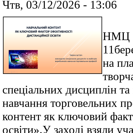
Чтв, 03/12/2026 - 13:06
Відп
НМЦ П
11бер
на пл
творч
спеціальних дисциплін т
навчання торговельних пр
контент як ключовий факт
освіти».У заході взяли уч