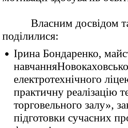
Власним досвідом та 
поділилися:
Ірина Бондаренко, май
навчанняНовокаховсько
електротехнічного ліце
практичну реалізацію 
торговельного залу», з
підготовки сучасних пр