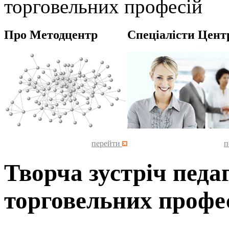
торговельних професій
Про Методцентр
Спеціалісти Цент
перейти
п
Творча зустріч педа
торговельних профе