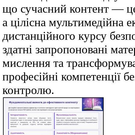
що сучасний контент — ц
а цілісна мультимедійна е
дистанційного курсу безпо
здатні запропоновані мат
мислення та трансформува
професійні компетенції б
контролю.