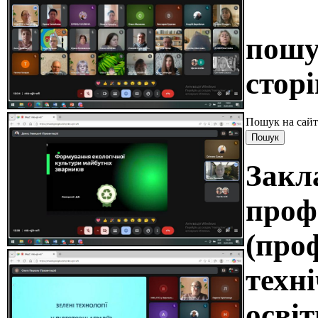
пошу
сторі
Пошук на сайт
Закл
проф
(про
техні
освіт