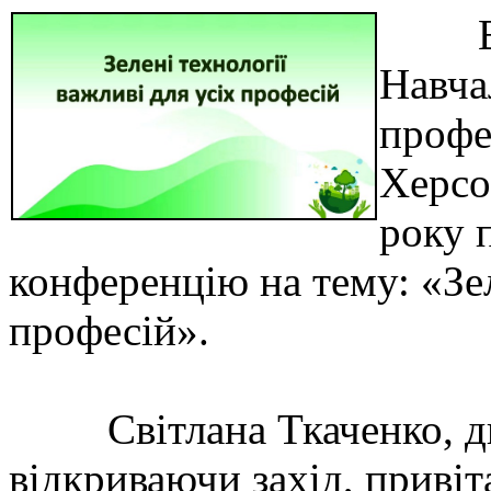
Відп
Навча
профе
Херсо
року 
конференцію на тему: «Зел
професій».
Світлана Ткаченко, дир
відкриваючи захід, привіт