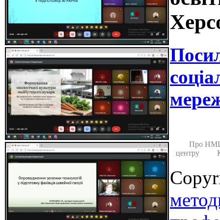
Херс
Поси
соціа
мереж
Про НМ
центру
Copyr
метод