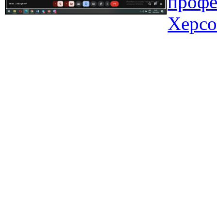
профе
Херсо