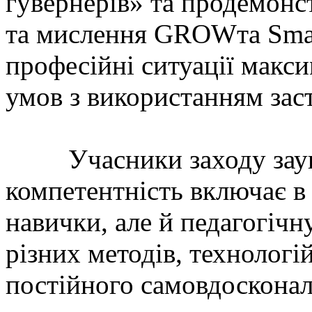
гувернерів» та продемонс
та мислення GROWта Smar
професійні ситуації макс
умов з використанням заст
Учасники заходу заува
компетентність включає в 
навички, але й педагогічн
різних методів, технологі
постійного самовдосконал