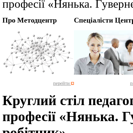
професії «Нянька. Гуверн
Про Методцентр
Спеціалісти Цент
перейти
п
Круглий стіл педаго
професії «Нянька. Г
робітник»