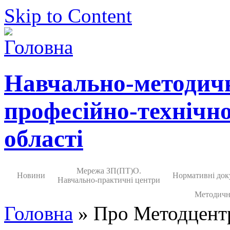
Skip to Content
Навчально-методич
професійно-технічно
області
Мережа ЗП(ПТ)О.
Новини
Нормативні док
Навчально-практичні центри
Методичн
Головна
» Про Методцент