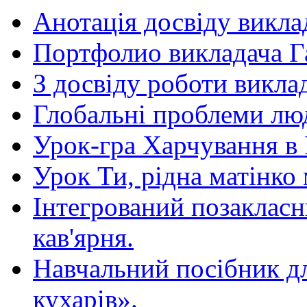
Анотація досвіду викла
Портфолио викладача Г
З досвіду роботи викла
Глобальні проблеми люд
Урок-гра Харчування в 
Урок Ти, рідна матінко 
Інтегрований позакласн
кав'ярня.
Навчальний посібник д
кухарів».