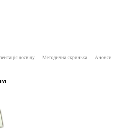
зентація досвіду
Методична скринька
Анонси
ам