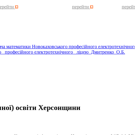
ерейти
перейти
перей
дача математики Новокаховського професійного електротехнічног
 професійного електротехнічного ліцею Дмитренко О.Б.
чної) освіти Херсонщини