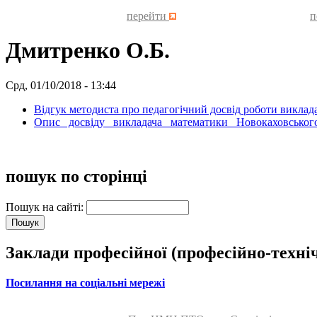
перейти
п
Дмитренко О.Б.
Срд, 01/10/2018 - 13:44
Відгук методиста про педагогічний досвід роботи викла
Опис досвіду викладача математики Новокаховського
пошук по сторінці
Пошук на сайті:
Заклади професійної (професійно-техні
Посилання на соціальні мережі