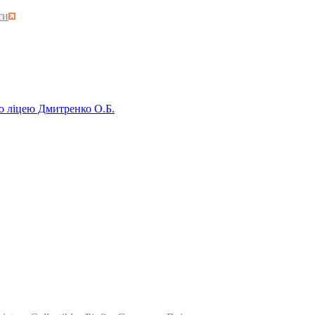
ти
о ліцею Дмитренко О.Б.