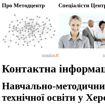
Про Методцентр
Спеціалісти Цент
перейти
п
Контактна інформац
Навчально-методични
технічної освіти у Хер