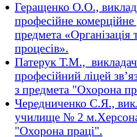
Геращенко О.О., викла
професійне комерційне
предмета «Організація 
процесів».
Патерук Т.М., виклад
професійний ліцей зв’яз
з предмета "Охорона пр
Чередниченко С.Я., ви
училище № 2 м.Херсона
"Охорона праці".