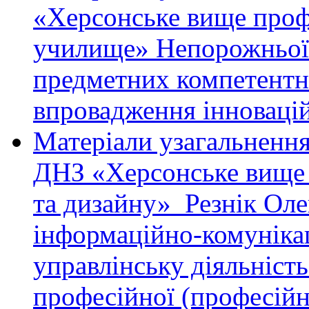
«Херсонське вище проф
училище» Непорожньої
предметних компетентн
впровадження інновацій
Матеріали узагальнення
ДНЗ «Херсонське вище 
та дизайну» Резнік Ол
інформаційно-комунікац
управлінську діяльніст
професійної (професійн