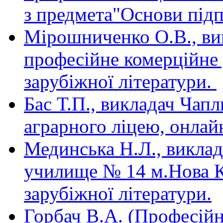
з предмета"Основи підп
Мірошниченко О.В., ви
професійне комерційне
зарубіжної літератури.
Бас Т.П., викладач Чап
аграрного ліцею, онлай
Мединська Н.Л., викла
училище № 14 м.Нова К
зарубіжної літератури.
Горбач В.А. (Професій