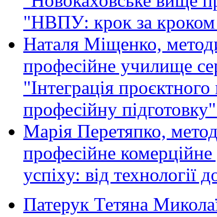
"Новокаховське вище п
"НВПУ: крок за кроком 
Наталя Міщенко, метод
професійне училище сер
"Інтеграція проєктного
професійну підготовку"
Марія Перетяпко, мето
професійне комерційне
успіху: від технології 
Патерук Тетяна Микола