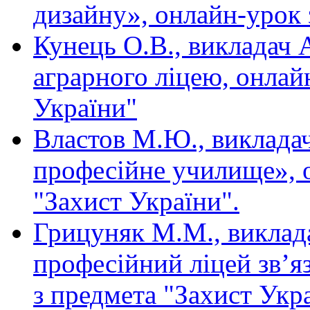
дизайну», онлайн-урок 
Кунець О.В., викладач 
аграрного ліцею, онлай
України"
Властов М.Ю., виклад
професійне училище», 
"Захист України".
Грицуняк М.М., викла
професійний ліцей зв’яз
з предмета "Захист Укра