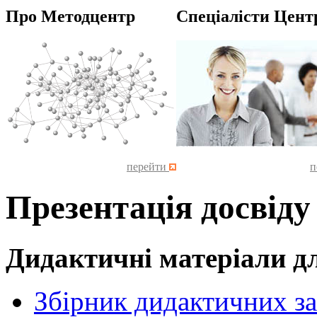
Про Методцентр
Спеціалісти Цент
перейти
п
Презентація досвіду
Дидактичні матеріали д
Збірник дидактичних за