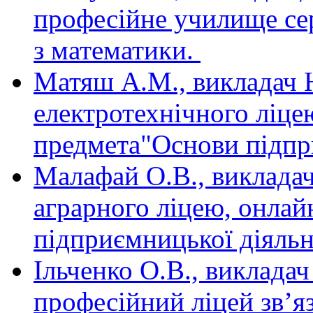
професійне училище сер
з математики.
Матяш А.М., викладач 
електротехнічного ліце
предмета"Основи підпри
Малафай О.В., виклада
аграрного ліцею, онлай
підприємницької діяльн
Ільченко О.В., виклад
професійний ліцей зв’яз