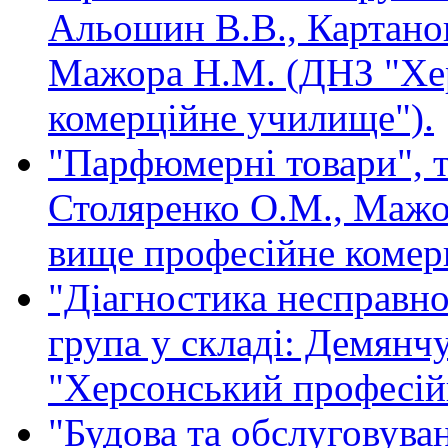
Альошин В.В., Картано
Мажора Н.М. (ДНЗ "Хе
комерційне училище").
"Парфюмерні товари", т
Столяренко О.М., Мажо
вище професійне комер
"Діагностика несправно
група у складі: Демянч
"Херсонський професійн
"Будова та обслуговува