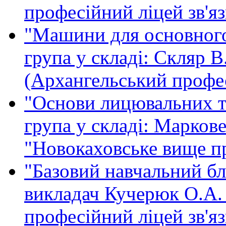
професійний ліцей зв'язк
"Машини для основного
група у складі: Скляр 
(Архангельський профес
"Основи лицювальних та
група у складі: Марков
"Новокаховське вище п
"Базовий навчальний бл
викладач Кучерюк О.А
професійний ліцей зв'язк