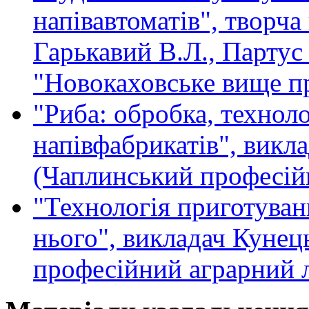
напівавтоматів", творча 
Гарькавий В.Л., Парту
"Новокаховське вище п
"Риба: обробка, техноло
напівфабрикатів", викл
(Чаплинський професійн
"Технологія приготуванн
нього", викладач Кунец
професійний аграрний л