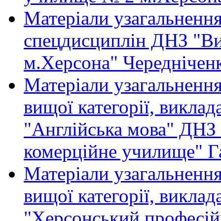
Матеріали узагальнення
спецдисциплін ДНЗ "В
м.Херсона" Чередніченк
Матеріали узагальнення
вищої категорії, викла
"Англійська мова" ДНЗ
комерційне училище" Г
Матеріали узагальнення
вищої категорії, викла
"Херсонський професій