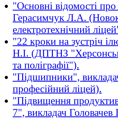
"Основні відомості про
Герасимчук Л.А. (Ново
електротехнічний ліцей"
"22 кроки на зустріч іл
Н.І. (ДПТНЗ "Херсонськ
та поліграфії").
"Підшипники", виклада
професійний ліцей).
"Підвищення продуктив
7", викладач Головачев