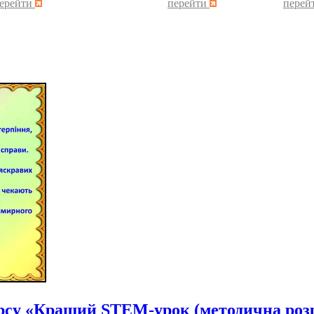
ерейти
перейти
перей
рсу «Кращий STEM-урок (методична розр