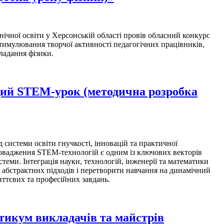
ої освіти у Херсонській області провів обласний конкурс
тимулювання творчої активності педагогічних працівників,
ладання фізики.
щий STEM-урок (методична розробка
стеми освіти гнучкості, інновацій та практичної
овадження STEM-технологій є одним із ключових векторів
стеми. Інтеграція науки, технологій, інженерії та математики
их абстрактних підходів і перетворити навчання на динамічний
ттєвих та професійних завдань.
тикум викладачів та майстрів