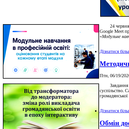
24 червня 202
Google Meet п
«
Модульне нав
Дізнатися біл
Методичн
Птн, 06/19/202
Завдання суча
суспільство. С
громадянської 
Дізнатися біл
Обмін до