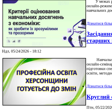
У межах реалі
онлайн-режимі
навчальних дос
Дізнатися біл
Засіданн
старших 
Ндл, 05/24/2026 - 18:12
Навчально-мет
онлайн-семінар
підготовки спе
освіти, методи
Дізнатися біл
Круглий 
Птн, 05/22/202