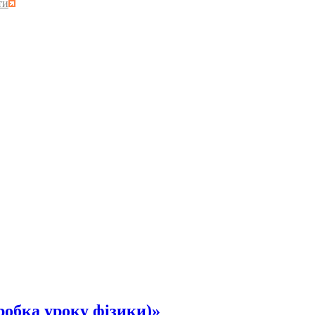
ти
обка уроку фізики)»