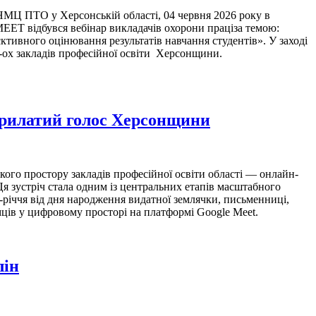
 ПТО у Херсонській області, 04 червня 2026 року в
EET відбувся вебінар викладачів охорони праціза темою:
ктивного оцінювання результатів навчання студентів». У заході
-ох закладів професійної освіти Херсонщини.
рилатий голос Херсонщини
ого простору закладів професійної освіти області — онлайн-
я зустріч стала одним із центральних етапів масштабного
річчя від дня народження видатної землячки, письменниці,
мців у цифровому просторі на платформі Google Meet.
лін