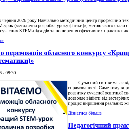
ня 2026 року Навчально-методичний центр професійно-технічн
урок (методична розробка уроку фізики)», метою якого стало с
 сучасних STEM-підходів та поширення ефективних практик вик
ьше
о переможців обласного конкурсу «Кра
тематики)»
6 - 08:30
Сучасний світ вимагає від си
спрямованості. Саме тому впр
розвитку сучасної освітньої си
дозволяє відійти від застаріл
процес вирішення реальних жи
Дізнатися більше
Педагогічний прак