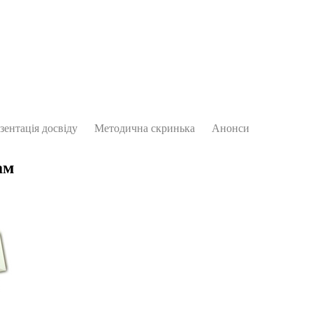
зентація досвіду
Методична скринька
Анонси
ам