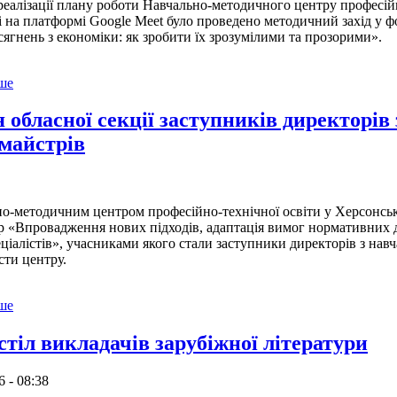
зації плану роботи Навчально-методичного центру професійно-т
 на платформі Google Meet було проведено методичний захід у ф
ягнень з економіки: як зробити їх зрозумілими та прозорими».
ьше
я обласної секції заступників директорів
майстрів
одичним центром професійно-технічної освіти у Херсонській 
 «Впровадження нових підходів, адаптація вимог нормативних до
ціалістів», учасниками якого стали заступники директорів з нав
сти центру.
ьше
стіл викладачів зарубіжної літератури
6 - 08:38