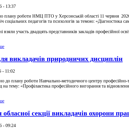
6 - 13:37
лану роботи НМЦ ПТО у Херсонській області 11 червня 2026 
річ соціальних педагогів та психологів за темою: «Діагностика са
зяли участь двадцять представників закладів професійної осв
ьше
для викладачів природничих дисциплін
 - 11:02
 плану роботи Навчально-методичного центру професійно-техні
д на тему: «Профілактика професійного вигорання та відновленн
ьше
 обласної секції викладачів охорони пра
6 - 09:24