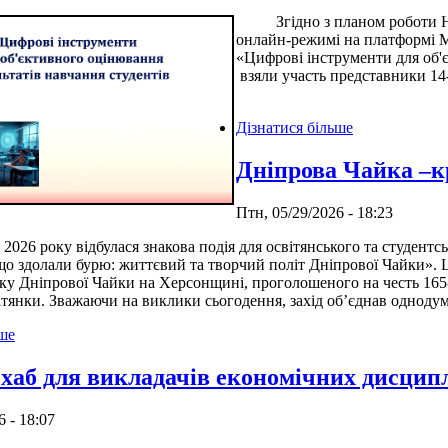
Згідно з планом роботи НМЦ
онлайн-режимі на платформі M
«Цифрові інструменти для об'є
взяли участь представники 14
Дізнатися більше
Дніпрова Чайка –к
Птн, 05/29/2026 - 18:23
6 року відбулася знакова подія для освітянського та студентськ
що здолали бурю: життєвий та творчий політ Дніпрової Чайки». Ц
оку Дніпрової Чайки на Херсонщині, проголошеного на честь 165-
ітянки. Зважаючи на виклики сьогодення, захід об’єднав одноду
ьше
 хаб для викладачів економічних дисцип
6 - 18:07