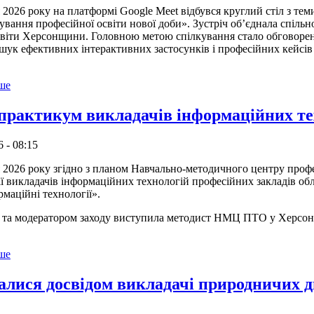
6 року на платформі Google Meet відбувся круглий стіл з теми:
вання професійної освіти нової доби». Зустріч об’єднала спільно
світи Херсонщини. Головною метою спілкування стало обговорен
шук ефективних інтерактивних застосунків і професійних кейсів дл
ьше
практикум викладачів інформаційних те
 - 08:15
 2026 року згідно з планом Навчально-методичного центру профес
ії викладачів інформаційних технологій професійних закладів обла
маційні технології».
модератором заходу виступила методист НМЦ ПТО у Херсонськ
ьше
лися досвідом викладачі природничих 