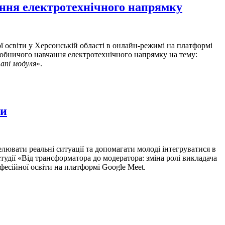
ння електротехнічного напрямку
світи у Херсонській області в онлайн-режимі на платформі
робничого навчання електротехнічного напрямку на тему:
апі модуля
».
ти
вати реальні ситуації та допомагати молоді інтегруватися в
удії «Від трансформатора до модератора: зміна ролі викладача
офесійної освіти на платформі Google Meet.