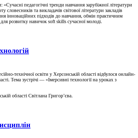
 «Сучасні педагогічні тренди навчання зарубіжної літератури
ту словесників та викладачів світової літератури закладів
ня інноваційних підходів до навчання, обмін практичним
я розвитку навичок soft skills сучасної молоді.
хнологій
ійно-технічної освіти у Херсонській області відбулося онлайн-
сті. Тема зустрічі — «Імерсивні технології на уроках з
ій області Світлана Григор’єва.
дисциплін