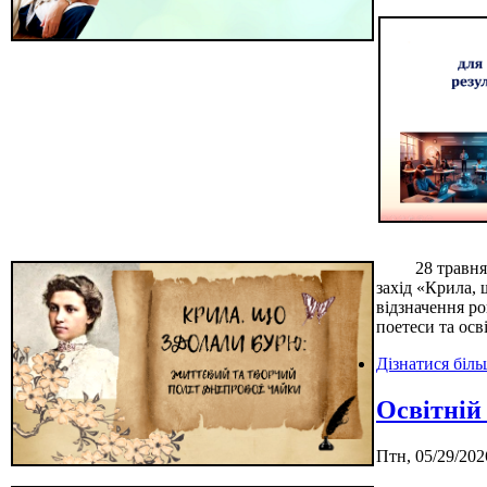
28 травня 202
захід «Крила, 
відзначення р
поетеси та осв
Дізнатися біл
Освітній
Птн, 05/29/202