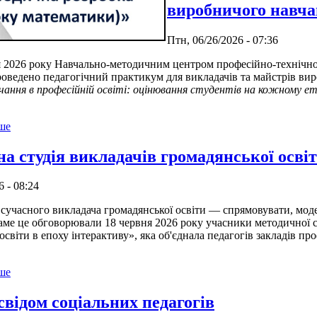
виробничого навча
Птн, 06/26/2026 - 07:36
6 року Навчально-методичним центром професійно-технічної о
роведено педагогічний практикум для викладачів та майстрів ви
чання в професійній освіті: оцінювання студентів на кожному ет
ьше
а студія викладачів громадянської осві
6 - 08:24
сного викладача громадянської освіти — спрямовувати, моделю
аме це обговорювали 18 червня 2026 року учасники методичної ст
освіти в епоху інтерактиву», яка об'єднала педагогів закладів пр
ьше
свідом соціальних педагогів