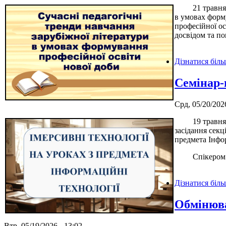
21 травня 202
в умовах форму
професійної о
досвідом та по
Дізнатися біл
Семінар-
Срд, 05/20/2026
19 травня
засідання секц
предмета Інфор
Спікером та 
Дізнатися біл
Обмінюва
Втр, 05/19/2026 - 13:02